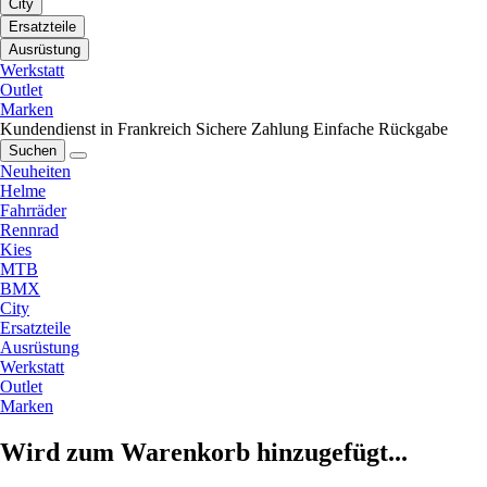
City
Ersatzteile
Ausrüstung
Werkstatt
Outlet
Marken
Kundendienst in Frankreich
Sichere Zahlung
Einfache Rückgabe
Suchen
Neuheiten
Helme
Fahrräder
Rennrad
Kies
MTB
BMX
City
Ersatzteile
Ausrüstung
Werkstatt
Outlet
Marken
Wird zum Warenkorb hinzugefügt...