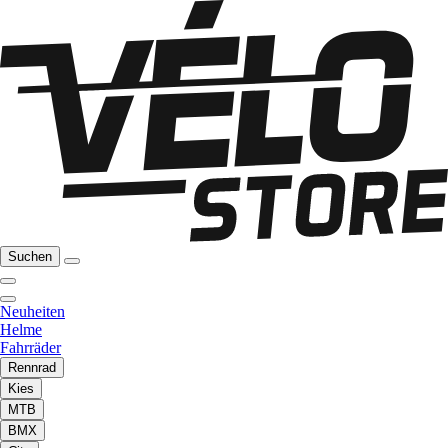
Suchen
Neuheiten
Helme
Fahrräder
Rennrad
Kies
MTB
BMX