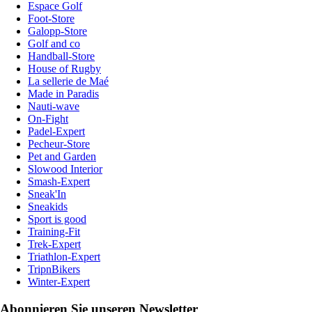
Espace Golf
Foot-Store
Galopp-Store
Golf and co
Handball-Store
House of Rugby
La sellerie de Maé
Made in Paradis
Nauti-wave
On-Fight
Padel-Expert
Pecheur-Store
Pet and Garden
Slowood Interior
Smash-Expert
Sneak'In
Sneakids
Sport is good
Training-Fit
Trek-Expert
Triathlon-Expert
TripnBikers
Winter-Expert
Abonnieren Sie unseren Newsletter