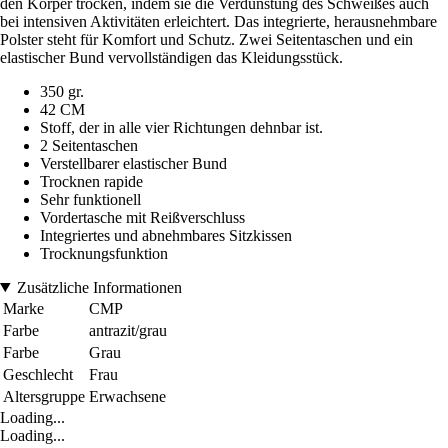
den Körper trocken, indem sie die Verdunstung des Schweißes auch
bei intensiven Aktivitäten erleichtert. Das integrierte, herausnehmbare
Polster steht für Komfort und Schutz. Zwei Seitentaschen und ein
elastischer Bund vervollständigen das Kleidungsstück.
350 gr.
42 CM
Stoff, der in alle vier Richtungen dehnbar ist.
2 Seitentaschen
Verstellbarer elastischer Bund
Trocknen rapide
Sehr funktionell
Vordertasche mit Reißverschluss
Integriertes und abnehmbares Sitzkissen
Trocknungsfunktion
Zusätzliche Informationen
Marke
CMP
Farbe
antrazit/grau
Farbe
Grau
Geschlecht
Frau
Altersgruppe
Erwachsene
Loading...
Loading...