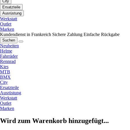
City
Ersatzteile
Ausrüstung
Werkstatt
Outlet
Marken
Kundendienst in Frankreich
Sichere Zahlung
Einfache Rückgabe
Suchen
Neuheiten
Helme
Fahrräder
Rennrad
Kies
MTB
BMX
City
Ersatzteile
Ausrüstung
Werkstatt
Outlet
Marken
Wird zum Warenkorb hinzugefügt...