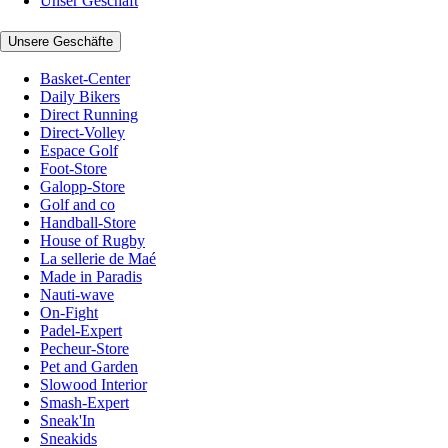
Unser Geschäft
Unsere Geschäfte
Basket-Center
Daily Bikers
Direct Running
Direct-Volley
Espace Golf
Foot-Store
Galopp-Store
Golf and co
Handball-Store
House of Rugby
La sellerie de Maé
Made in Paradis
Nauti-wave
On-Fight
Padel-Expert
Pecheur-Store
Pet and Garden
Slowood Interior
Smash-Expert
Sneak'In
Sneakids