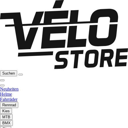
Suchen
Neuheiten
Helme
Fahrräder
Rennrad
Kies
MTB
BMX