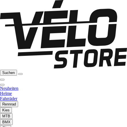
Suchen
Neuheiten
Helme
Fahrräder
Rennrad
Kies
MTB
BMX