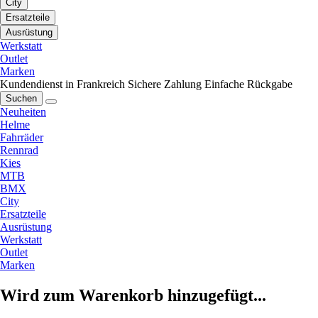
City
Ersatzteile
Ausrüstung
Werkstatt
Outlet
Marken
Kundendienst in Frankreich
Sichere Zahlung
Einfache Rückgabe
Suchen
Neuheiten
Helme
Fahrräder
Rennrad
Kies
MTB
BMX
City
Ersatzteile
Ausrüstung
Werkstatt
Outlet
Marken
Wird zum Warenkorb hinzugefügt...