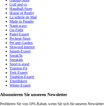
Galopp-Store
Golf and co
Handball-Store
House of Rugby
La sellerie de Maé
Made in Paradis
Nauti-wave
On-Fight
Padel-Expert
Pecheur-Store
Pet and Garden
Slowood Interior
Smash-Expert
Sneak'In
Sneakids
Sport is good
Training-Fit
Trek-Expert
Triathlon-Expert
TripnBikers
Winter-Expert
Abonnieren Sie unseren Newsletter
Profitieren Sie von 10% Rabatt, wenn Sie sich für unseren Newsletter