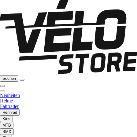
Suchen
Neuheiten
Helme
Fahrräder
Rennrad
Kies
MTB
BMX