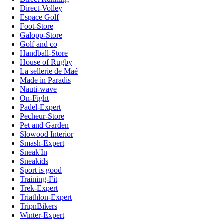
Direct-Volley
Espace Golf
Foot-Store
Galopp-Store
Golf and co
Handball-Store
House of Rugby
La sellerie de Maé
Made in Paradis
Nauti-wave
On-Fight
Padel-Expert
Pecheur-Store
Pet and Garden
Slowood Interior
Smash-Expert
Sneak'In
Sneakids
Sport is good
Training-Fit
Trek-Expert
Triathlon-Expert
TripnBikers
Winter-Expert