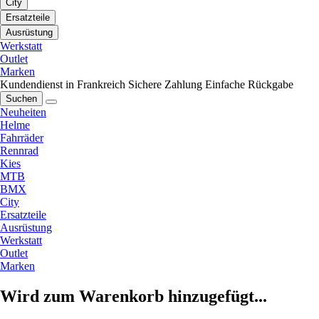
City
Ersatzteile
Ausrüstung
Werkstatt
Outlet
Marken
Kundendienst in Frankreich
Sichere Zahlung
Einfache Rückgabe
Suchen
Neuheiten
Helme
Fahrräder
Rennrad
Kies
MTB
BMX
City
Ersatzteile
Ausrüstung
Werkstatt
Outlet
Marken
Wird zum Warenkorb hinzugefügt...