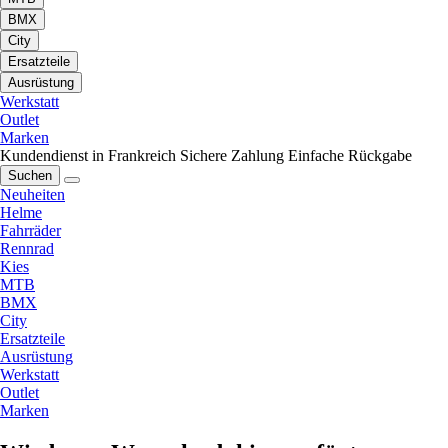
BMX
City
Ersatzteile
Ausrüstung
Werkstatt
Outlet
Marken
Kundendienst in Frankreich
Sichere Zahlung
Einfache Rückgabe
Suchen
Neuheiten
Helme
Fahrräder
Rennrad
Kies
MTB
BMX
City
Ersatzteile
Ausrüstung
Werkstatt
Outlet
Marken