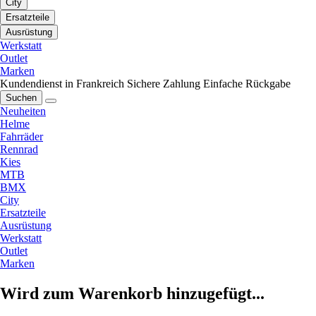
City
Ersatzteile
Ausrüstung
Werkstatt
Outlet
Marken
Kundendienst in Frankreich
Sichere Zahlung
Einfache Rückgabe
Suchen
Neuheiten
Helme
Fahrräder
Rennrad
Kies
MTB
BMX
City
Ersatzteile
Ausrüstung
Werkstatt
Outlet
Marken
Wird zum Warenkorb hinzugefügt...