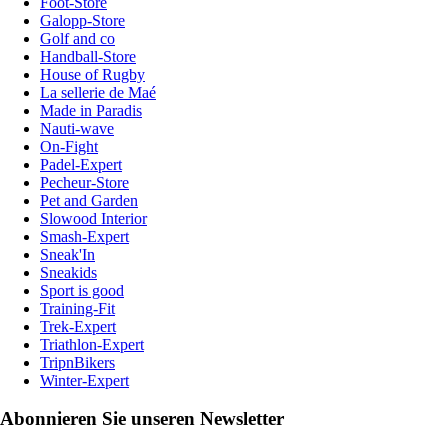
Foot-Store
Galopp-Store
Golf and co
Handball-Store
House of Rugby
La sellerie de Maé
Made in Paradis
Nauti-wave
On-Fight
Padel-Expert
Pecheur-Store
Pet and Garden
Slowood Interior
Smash-Expert
Sneak'In
Sneakids
Sport is good
Training-Fit
Trek-Expert
Triathlon-Expert
TripnBikers
Winter-Expert
Abonnieren Sie unseren Newsletter