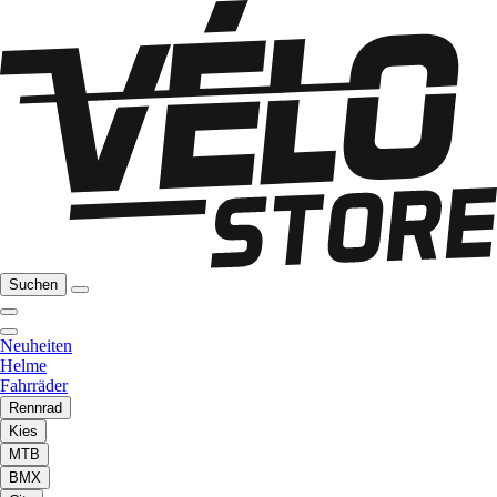
Suchen
Neuheiten
Helme
Fahrräder
Rennrad
Kies
MTB
BMX