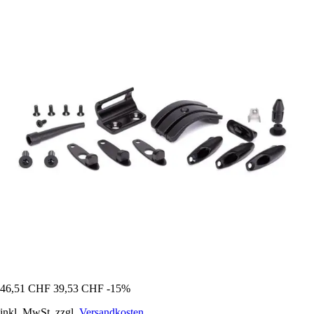
46,51 CHF
39,53 CHF
-15%
inkl. MwSt. zzgl.
Versandkosten