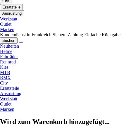
City
Ersatzteile
Ausrüstung
Werkstatt
Outlet
Marken
Kundendienst in Frankreich
Sichere Zahlung
Einfache Rückgabe
Suchen
Neuheiten
Helme
Fahrräder
Rennrad
Kies
MTB
BMX
City
Ersatzteile
Ausrüstung
Werkstatt
Outlet
Marken
Wird zum Warenkorb hinzugefügt...