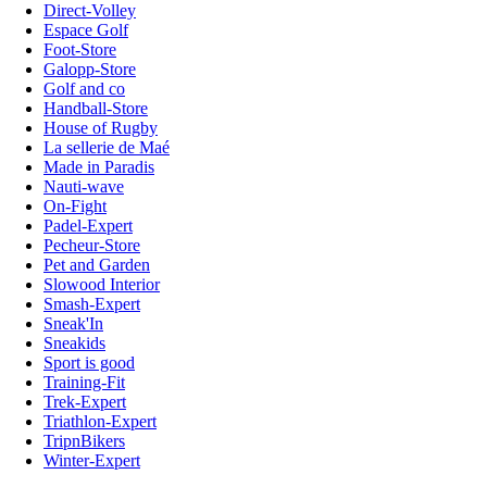
Direct-Volley
Espace Golf
Foot-Store
Galopp-Store
Golf and co
Handball-Store
House of Rugby
La sellerie de Maé
Made in Paradis
Nauti-wave
On-Fight
Padel-Expert
Pecheur-Store
Pet and Garden
Slowood Interior
Smash-Expert
Sneak'In
Sneakids
Sport is good
Training-Fit
Trek-Expert
Triathlon-Expert
TripnBikers
Winter-Expert