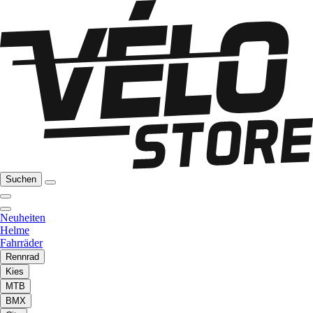
Suchen
Neuheiten
Helme
Fahrräder
Rennrad
Kies
MTB
BMX