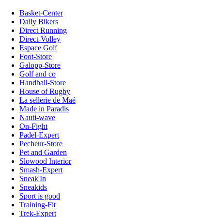
Basket-Center
Daily Bikers
Direct Running
Direct-Volley
Espace Golf
Foot-Store
Galopp-Store
Golf and co
Handball-Store
House of Rugby
La sellerie de Maé
Made in Paradis
Nauti-wave
On-Fight
Padel-Expert
Pecheur-Store
Pet and Garden
Slowood Interior
Smash-Expert
Sneak'In
Sneakids
Sport is good
Training-Fit
Trek-Expert