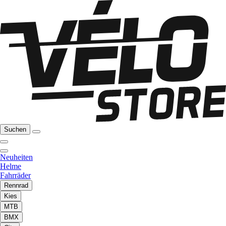
Suchen
Neuheiten
Helme
Fahrräder
Rennrad
Kies
MTB
BMX