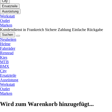
City
Ersatzteile
Ausrüstung
Werkstatt
Outlet
Marken
Kundendienst in Frankreich
Sichere Zahlung
Einfache Rückgabe
Suchen
Neuheiten
Helme
Fahrräder
Rennrad
Kies
MTB
BMX
City
Ersatzteile
Ausrüstung
Werkstatt
Outlet
Marken
Wird zum Warenkorb hinzugefügt...