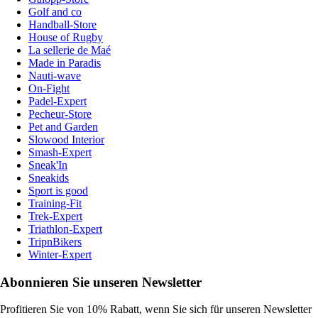
Golf and co
Handball-Store
House of Rugby
La sellerie de Maé
Made in Paradis
Nauti-wave
On-Fight
Padel-Expert
Pecheur-Store
Pet and Garden
Slowood Interior
Smash-Expert
Sneak'In
Sneakids
Sport is good
Training-Fit
Trek-Expert
Triathlon-Expert
TripnBikers
Winter-Expert
Abonnieren Sie unseren Newsletter
Profitieren Sie von 10% Rabatt, wenn Sie sich für unseren Newsletter