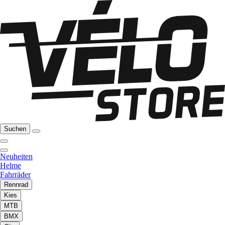
Suchen
Neuheiten
Helme
Fahrräder
Rennrad
Kies
MTB
BMX