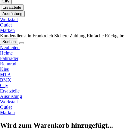
City
Ersatzteile
Ausrüstung
Werkstatt
Outlet
Marken
Kundendienst in Frankreich
Sichere Zahlung
Einfache Rückgabe
Suchen
Neuheiten
Helme
Fahrräder
Rennrad
Kies
MTB
BMX
City
Ersatzteile
Ausrüstung
Werkstatt
Outlet
Marken
Wird zum Warenkorb hinzugefügt...