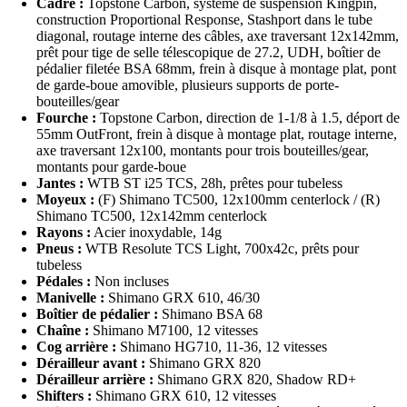
Cadre :
Topstone Carbon, système de suspension Kingpin,
construction Proportional Response, Stashport dans le tube
diagonal, routage interne des câbles, axe traversant 12x142mm,
prêt pour tige de selle télescopique de 27.2, UDH, boîtier de
pédalier filetée BSA 68mm, frein à disque à montage plat, pont
de garde-boue amovible, plusieurs supports de porte-
bouteilles/gear
Fourche :
Topstone Carbon, direction de 1-1/8 à 1.5, déport de
55mm OutFront, frein à disque à montage plat, routage interne,
axe traversant 12x100, montants pour trois bouteilles/gear,
montants pour garde-boue
Jantes :
WTB ST i25 TCS, 28h, prêtes pour tubeless
Moyeux :
(F) Shimano TC500, 12x100mm centerlock / (R)
Shimano TC500, 12x142mm centerlock
Rayons :
Acier inoxydable, 14g
Pneus :
WTB Resolute TCS Light, 700x42c, prêts pour
tubeless
Pédales :
Non incluses
Manivelle :
Shimano GRX 610, 46/30
Boîtier de pédalier :
Shimano BSA 68
Chaîne :
Shimano M7100, 12 vitesses
Cog arrière :
Shimano HG710, 11-36, 12 vitesses
Dérailleur avant :
Shimano GRX 820
Dérailleur arrière :
Shimano GRX 820, Shadow RD+
Shifters :
Shimano GRX 610, 12 vitesses