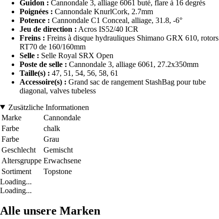
Guidon :
Cannondale 3, alliage 6061 buté, flare à 16 degrés
Poignées :
Cannondale KnurlCork, 2.7mm
Potence :
Cannondale C1 Conceal, alliage, 31.8, -6°
Jeu de direction :
Acros IS52/40 ICR
Freins :
Freins à disque hydrauliques Shimano GRX 610, rotors
RT70 de 160/160mm
Selle :
Selle Royal SRX Open
Poste de selle :
Cannondale 3, alliage 6061, 27.2x350mm
Taille(s) :
47, 51, 54, 56, 58, 61
Accessoire(s) :
Grand sac de rangement StashBag pour tube
diagonal, valves tubeless
Zusätzliche Informationen
Marke
Cannondale
Farbe
chalk
Farbe
Grau
Geschlecht
Gemischt
Altersgruppe
Erwachsene
Sortiment
Topstone
Loading...
Loading...
Alle unsere Marken