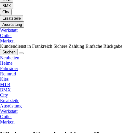
BMX
City
Ersatzteile
Ausrüstung
Werkstatt
Outlet
Marken
Kundendienst in Frankreich
Sichere Zahlung
Einfache Rückgabe
Suchen
Neuheiten
Helme
Fahrräder
Rennrad
Kies
MTB
BMX
City
Ersatzteile
Ausrüstung
Werkstatt
Outlet
Marken