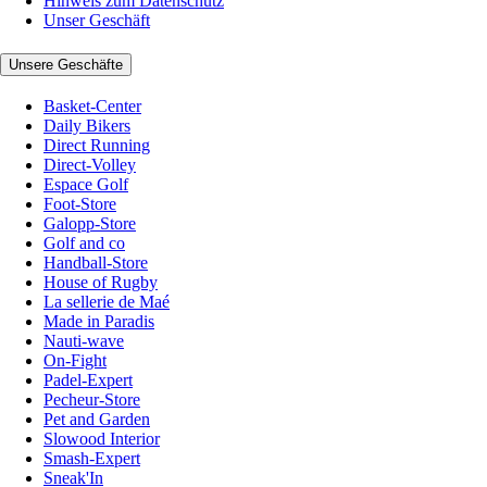
Hinweis zum Datenschutz
Unser Geschäft
Unsere Geschäfte
Basket-Center
Daily Bikers
Direct Running
Direct-Volley
Espace Golf
Foot-Store
Galopp-Store
Golf and co
Handball-Store
House of Rugby
La sellerie de Maé
Made in Paradis
Nauti-wave
On-Fight
Padel-Expert
Pecheur-Store
Pet and Garden
Slowood Interior
Smash-Expert
Sneak'In