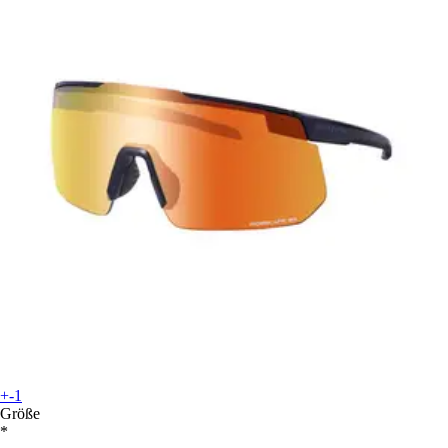
+-1
Größe
*