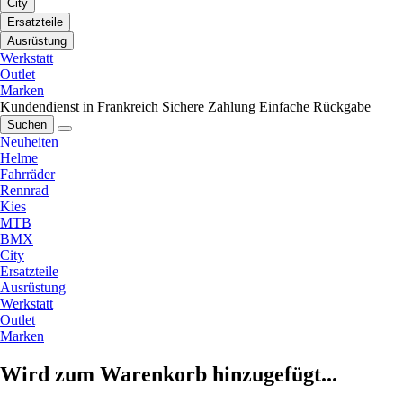
City
Ersatzteile
Ausrüstung
Werkstatt
Outlet
Marken
Kundendienst in Frankreich
Sichere Zahlung
Einfache Rückgabe
Suchen
Neuheiten
Helme
Fahrräder
Rennrad
Kies
MTB
BMX
City
Ersatzteile
Ausrüstung
Werkstatt
Outlet
Marken
Wird zum Warenkorb hinzugefügt...