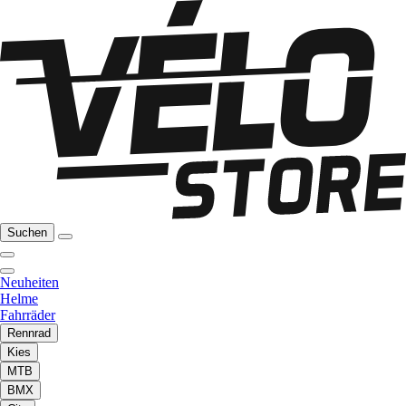
Suchen
Neuheiten
Helme
Fahrräder
Rennrad
Kies
MTB
BMX