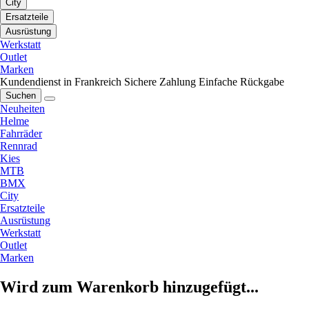
City
Ersatzteile
Ausrüstung
Werkstatt
Outlet
Marken
Kundendienst in Frankreich
Sichere Zahlung
Einfache Rückgabe
Suchen
Neuheiten
Helme
Fahrräder
Rennrad
Kies
MTB
BMX
City
Ersatzteile
Ausrüstung
Werkstatt
Outlet
Marken
Wird zum Warenkorb hinzugefügt...