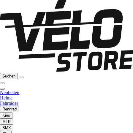
Suchen
Neuheiten
Helme
Fahrräder
Rennrad
Kies
MTB
BMX