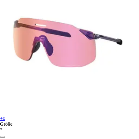
+0
Größe
*