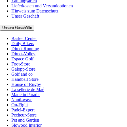
Zahlungsarten
Lieferkosten und Versandoptionen
Hinweis zum Datenschutz
Unser Geschäft
Unsere Geschäfte
Basket-Center
Daily Bikers
Direct Running
Direct-Volley
Espace Golf
Foot-Store
Galopp-Store
Golf and co
Handball-Store
House of Rugby
La sellerie de Maé
Made in Paradis
Nauti-wave
On-Fight
Padel-Expert
Pecheur-Store
Pet and Garden
Slowood Interior