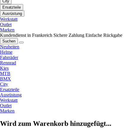
City
Ersatzteile
Ausrüstung
Werkstatt
Outlet
Marken
Kundendienst in Frankreich
Sichere Zahlung
Einfache Rückgabe
Suchen
Neuheiten
Helme
Fahrräder
Rennrad
Kies
MTB
BMX
City
Ersatzteile
Ausrüstung
Werkstatt
Outlet
Marken
Wird zum Warenkorb hinzugefügt...