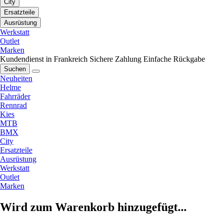
City
Ersatzteile
Ausrüstung
Werkstatt
Outlet
Marken
Kundendienst in Frankreich
Sichere Zahlung
Einfache Rückgabe
Suchen
Neuheiten
Helme
Fahrräder
Rennrad
Kies
MTB
BMX
City
Ersatzteile
Ausrüstung
Werkstatt
Outlet
Marken
Wird zum Warenkorb hinzugefügt...