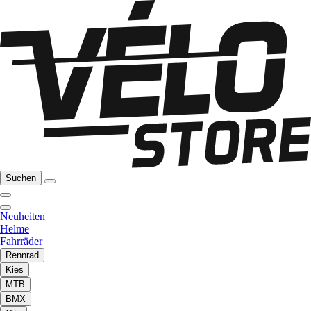
Suchen
Neuheiten
Helme
Fahrräder
Rennrad
Kies
MTB
BMX