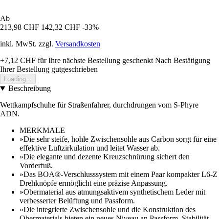
Ab
213,98 CHF
142,32 CHF
-33%
inkl. MwSt. zzgl.
Versandkosten
+7,12 CHF
für Ihre nächste Bestellung geschenkt
Nach Bestätigung
Ihrer Bestellung gutgeschrieben
Loading...
Beschreibung
Wettkampfschuhe für Straßenfahrer, durchdrungen vom S-Phyre
ADN.
MERKMALE
»Die sehr steife, hohle Zwischensohle aus Carbon sorgt für eine
effektive Luftzirkulation und leitet Wasser ab.
»Die elegante und dezente Kreuzschnürung sichert den
Vorderfuß.
»Das BOA®-Verschlusssystem mit einem Paar kompakter L6-Z
Drehknöpfe ermöglicht eine präzise Anpassung.
»Obermaterial aus atmungsaktivem synthetischem Leder mit
verbesserter Belüftung und Passform.
»Die integrierte Zwischensohle und die Konstruktion des
Obermaterials bieten ein neues Niveau an Passform, Stabilität