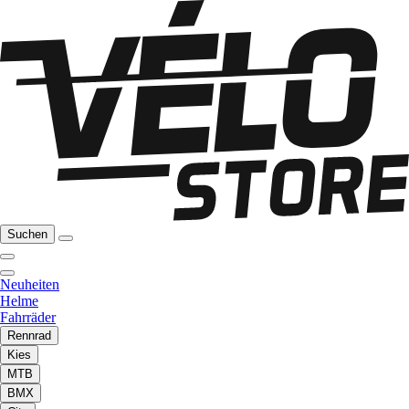
Suchen
Neuheiten
Helme
Fahrräder
Rennrad
Kies
MTB
BMX