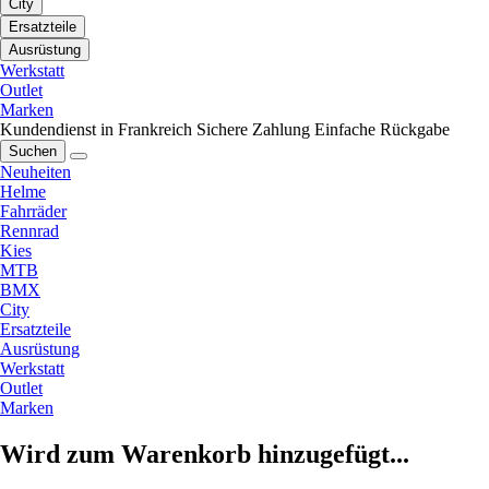
City
Ersatzteile
Ausrüstung
Werkstatt
Outlet
Marken
Kundendienst in Frankreich
Sichere Zahlung
Einfache Rückgabe
Suchen
Neuheiten
Helme
Fahrräder
Rennrad
Kies
MTB
BMX
City
Ersatzteile
Ausrüstung
Werkstatt
Outlet
Marken
Wird zum Warenkorb hinzugefügt...