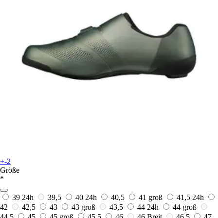
+-2
Größe
*
39
24h
39,5
40
24h
40,5
41 groß
41,5
24h
42
42,5
43
43 groß
43,5
44
24h
44 groß
44,5
45
45 groß
45,5
46
46 Breit
46,5
47