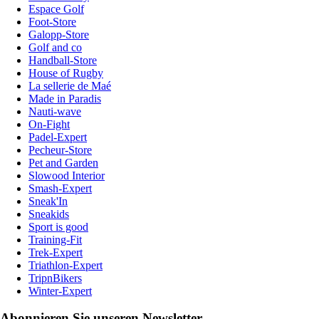
Espace Golf
Foot-Store
Galopp-Store
Golf and co
Handball-Store
House of Rugby
La sellerie de Maé
Made in Paradis
Nauti-wave
On-Fight
Padel-Expert
Pecheur-Store
Pet and Garden
Slowood Interior
Smash-Expert
Sneak'In
Sneakids
Sport is good
Training-Fit
Trek-Expert
Triathlon-Expert
TripnBikers
Winter-Expert
Abonnieren Sie unseren Newsletter