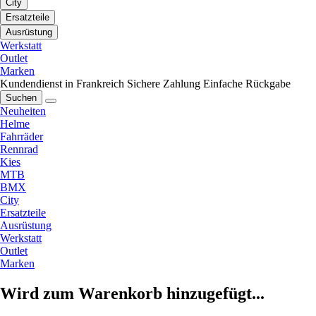
City
Ersatzteile
Ausrüstung
Werkstatt
Outlet
Marken
Kundendienst in Frankreich
Sichere Zahlung
Einfache Rückgabe
Suchen
Neuheiten
Helme
Fahrräder
Rennrad
Kies
MTB
BMX
City
Ersatzteile
Ausrüstung
Werkstatt
Outlet
Marken
Wird zum Warenkorb hinzugefügt...