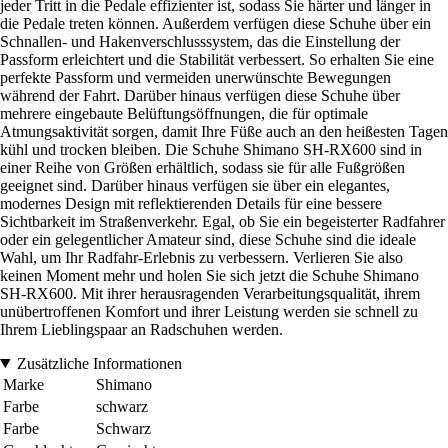
jeder Tritt in die Pedale effizienter ist, sodass Sie härter und länger in
die Pedale treten können. Außerdem verfügen diese Schuhe über ein
Schnallen- und Hakenverschlusssystem, das die Einstellung der
Passform erleichtert und die Stabilität verbessert. So erhalten Sie eine
perfekte Passform und vermeiden unerwünschte Bewegungen
während der Fahrt. Darüber hinaus verfügen diese Schuhe über
mehrere eingebaute Belüftungsöffnungen, die für optimale
Atmungsaktivität sorgen, damit Ihre Füße auch an den heißesten Tagen
kühl und trocken bleiben. Die Schuhe Shimano SH-RX600 sind in
einer Reihe von Größen erhältlich, sodass sie für alle Fußgrößen
geeignet sind. Darüber hinaus verfügen sie über ein elegantes,
modernes Design mit reflektierenden Details für eine bessere
Sichtbarkeit im Straßenverkehr. Egal, ob Sie ein begeisterter Radfahrer
oder ein gelegentlicher Amateur sind, diese Schuhe sind die ideale
Wahl, um Ihr Radfahr-Erlebnis zu verbessern. Verlieren Sie also
keinen Moment mehr und holen Sie sich jetzt die Schuhe Shimano
SH-RX600. Mit ihrer herausragenden Verarbeitungsqualität, ihrem
unübertroffenen Komfort und ihrer Leistung werden sie schnell zu
Ihrem Lieblingspaar an Radschuhen werden.
Zusätzliche Informationen
Marke
Shimano
Farbe
schwarz
Farbe
Schwarz