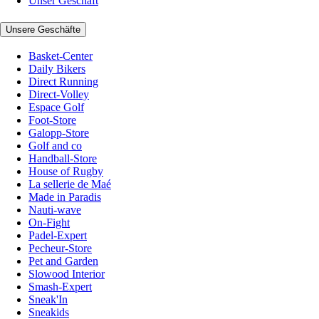
Unser Geschäft
Unsere Geschäfte
Basket-Center
Daily Bikers
Direct Running
Direct-Volley
Espace Golf
Foot-Store
Galopp-Store
Golf and co
Handball-Store
House of Rugby
La sellerie de Maé
Made in Paradis
Nauti-wave
On-Fight
Padel-Expert
Pecheur-Store
Pet and Garden
Slowood Interior
Smash-Expert
Sneak'In
Sneakids