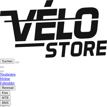
Suchen
Neuheiten
Helme
Fahrräder
Rennrad
Kies
MTB
BMX