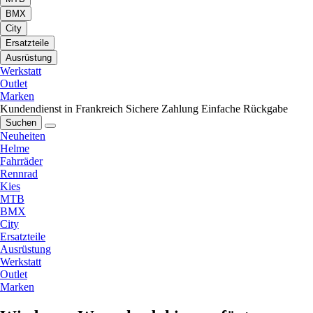
BMX
City
Ersatzteile
Ausrüstung
Werkstatt
Outlet
Marken
Kundendienst in Frankreich
Sichere Zahlung
Einfache Rückgabe
Suchen
Neuheiten
Helme
Fahrräder
Rennrad
Kies
MTB
BMX
City
Ersatzteile
Ausrüstung
Werkstatt
Outlet
Marken