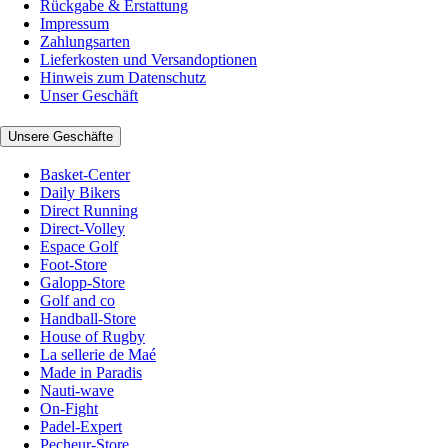
Rückgabe & Erstattung
Impressum
Zahlungsarten
Lieferkosten und Versandoptionen
Hinweis zum Datenschutz
Unser Geschäft
Unsere Geschäfte
Basket-Center
Daily Bikers
Direct Running
Direct-Volley
Espace Golf
Foot-Store
Galopp-Store
Golf and co
Handball-Store
House of Rugby
La sellerie de Maé
Made in Paradis
Nauti-wave
On-Fight
Padel-Expert
Pecheur-Store