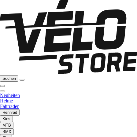
Suchen
Neuheiten
Helme
Fahrräder
Rennrad
Kies
MTB
BMX