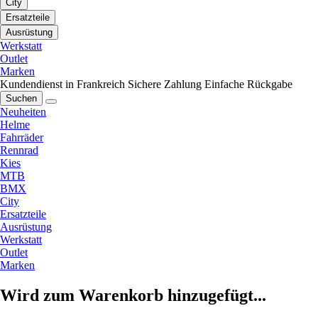
City
Ersatzteile
Ausrüstung
Werkstatt
Outlet
Marken
Kundendienst in Frankreich
Sichere Zahlung
Einfache Rückgabe
Suchen
Neuheiten
Helme
Fahrräder
Rennrad
Kies
MTB
BMX
City
Ersatzteile
Ausrüstung
Werkstatt
Outlet
Marken
Wird zum Warenkorb hinzugefügt...