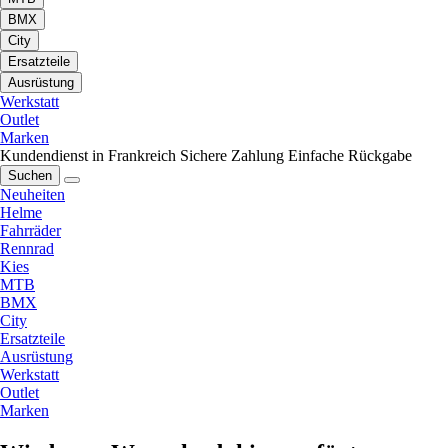
BMX
City
Ersatzteile
Ausrüstung
Werkstatt
Outlet
Marken
Kundendienst in Frankreich
Sichere Zahlung
Einfache Rückgabe
Suchen
Neuheiten
Helme
Fahrräder
Rennrad
Kies
MTB
BMX
City
Ersatzteile
Ausrüstung
Werkstatt
Outlet
Marken