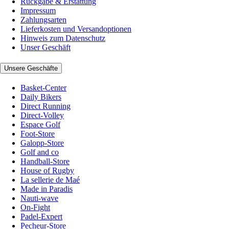
Rückgabe & Erstattung
Impressum
Zahlungsarten
Lieferkosten und Versandoptionen
Hinweis zum Datenschutz
Unser Geschäft
Unsere Geschäfte
Basket-Center
Daily Bikers
Direct Running
Direct-Volley
Espace Golf
Foot-Store
Galopp-Store
Golf and co
Handball-Store
House of Rugby
La sellerie de Maé
Made in Paradis
Nauti-wave
On-Fight
Padel-Expert
Pecheur-Store