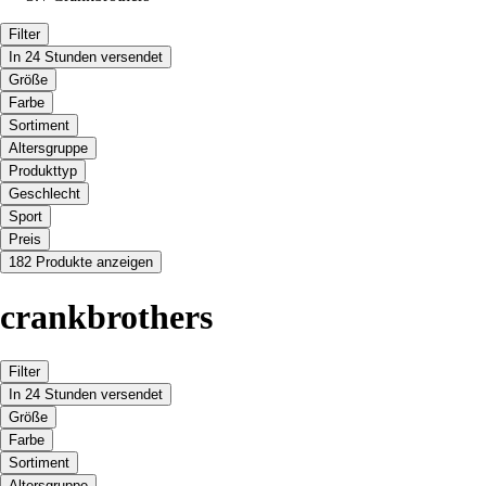
Filter
In 24 Stunden versendet
Größe
Farbe
Sortiment
Altersgruppe
Produkttyp
Geschlecht
Sport
Preis
182 Produkte anzeigen
crankbrothers
Filter
In 24 Stunden versendet
Größe
Farbe
Sortiment
Altersgruppe