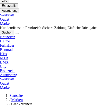
City
Ersatzteile
Ausrüstung
Werkstatt
Outlet
Marken
Kundendienst in Frankreich
Sichere Zahlung
Einfache Rückgabe
Suchen
Neuheiten
Helme
Fahrräder
Rennrad
Kies
MTB
BMX
City
Ersatzteile
Ausrüstung
Werkstatt
Outlet
Marken
Startseite
/
Marken
/
Crankbrothers