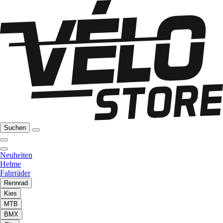
Suchen
Neuheiten
Helme
Fahrräder
Rennrad
Kies
MTB
BMX