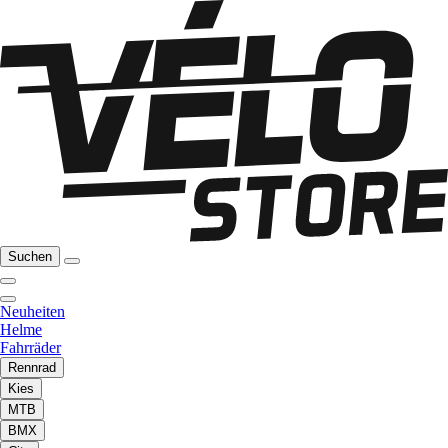
Suchen
Neuheiten
Helme
Fahrräder
Rennrad
Kies
MTB
BMX