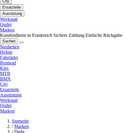
City
Ersatzteile
Ausrüstung
Werkstatt
Outlet
Marken
Kundendienst in Frankreich
Sichere Zahlung
Einfache Rückgabe
Suchen
Neuheiten
Helme
Fahrräder
Rennrad
Kies
MTB
BMX
City
Ersatzteile
Ausrüstung
Werkstatt
Outlet
Marken
Startseite
/
Marken
/
Deda