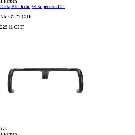
1 Farben
Deda
Kleiderbügel Superzero Dcr
Ab
337,73 CHF
228,11 CHF
+-3
1 Farben