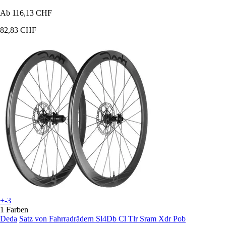
Ab
116,13 CHF
82,83 CHF
+-3
1 Farben
Deda
Satz von Fahrradrädern Sl4Db Cl Tlr Sram Xdr Pob