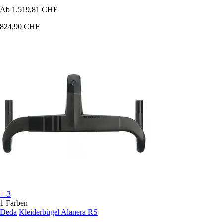
Ab
1.519,81 CHF
824,90 CHF
+-3
1 Farben
Deda
Kleiderbügel Alanera RS