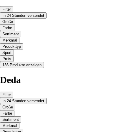
Filter
In 24 Stunden versendet
Größe
Farbe
Sortiment
Merkmal
Produkttyp
Sport
Preis
136 Produkte anzeigen
Deda
Filter
In 24 Stunden versendet
Größe
Farbe
Sortiment
Merkmal
Produkttyp