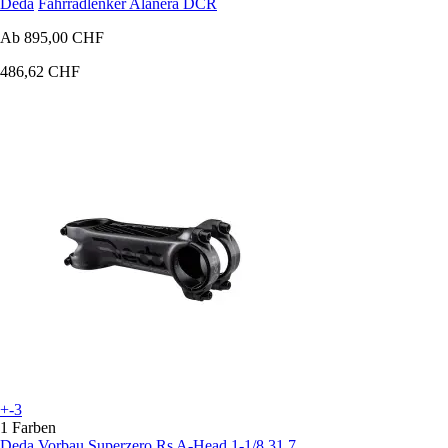
Deda
Fahrradlenker Alanera DCR
Ab
895,00 CHF
486,62 CHF
+-3
1 Farben
Deda
Vorbau Superzero Rs A-Head 1-1/8 31.7