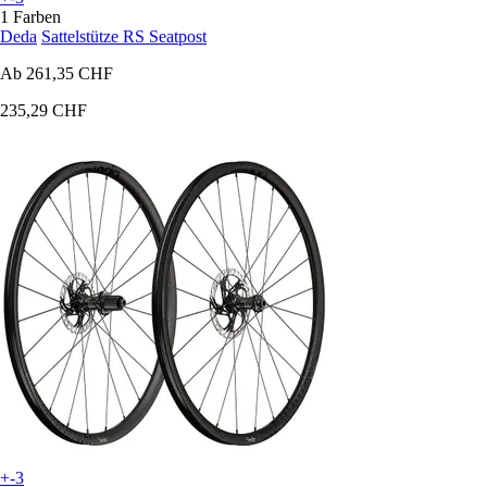
1 Farben
Deda
Sattelstütze RS Seatpost
Ab
261,35 CHF
235,29 CHF
+-3