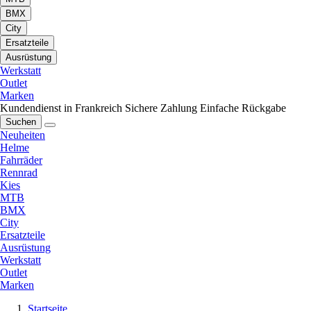
BMX
City
Ersatzteile
Ausrüstung
Werkstatt
Outlet
Marken
Kundendienst in Frankreich
Sichere Zahlung
Einfache Rückgabe
Suchen
Neuheiten
Helme
Fahrräder
Rennrad
Kies
MTB
BMX
City
Ersatzteile
Ausrüstung
Werkstatt
Outlet
Marken
Startseite