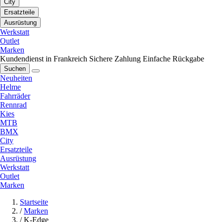
City
Ersatzteile
Ausrüstung
Werkstatt
Outlet
Marken
Kundendienst in Frankreich
Sichere Zahlung
Einfache Rückgabe
Suchen
Neuheiten
Helme
Fahrräder
Rennrad
Kies
MTB
BMX
City
Ersatzteile
Ausrüstung
Werkstatt
Outlet
Marken
Startseite
/
Marken
/
K-Edge