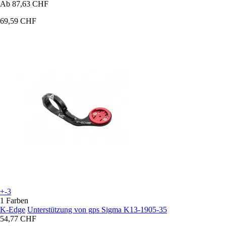
Ab
87,63 CHF
69,59 CHF
+-3
1 Farben
K-Edge
Unterstützung von gps Sigma K13-1905-35
54,77 CHF