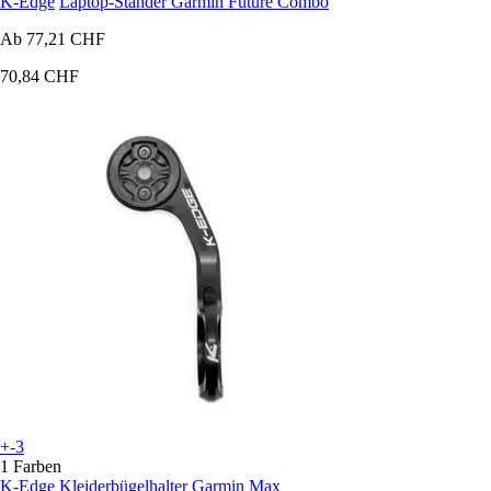
K-Edge
Laptop-Ständer Garmin Future Combo
Ab
77,21 CHF
70,84 CHF
+-3
1 Farben
K-Edge
Kleiderbügelhalter Garmin Max