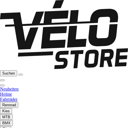
Suchen
Neuheiten
Helme
Fahrräder
Rennrad
Kies
MTB
BMX