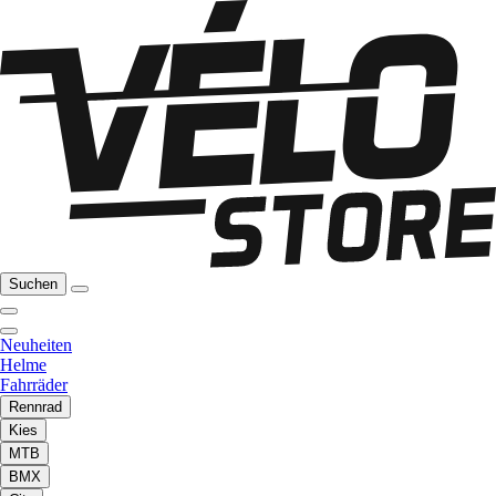
Suchen
Neuheiten
Helme
Fahrräder
Rennrad
Kies
MTB
BMX