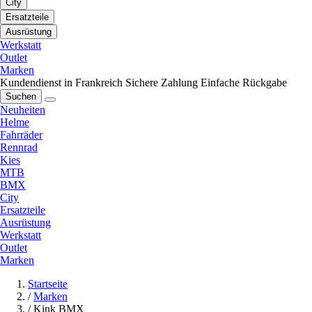
City
Ersatzteile
Ausrüstung
Werkstatt
Outlet
Marken
Kundendienst in Frankreich
Sichere Zahlung
Einfache Rückgabe
Suchen
Neuheiten
Helme
Fahrräder
Rennrad
Kies
MTB
BMX
City
Ersatzteile
Ausrüstung
Werkstatt
Outlet
Marken
Startseite
/
Marken
/
Kink BMX