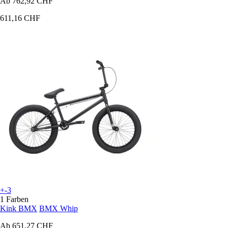
Ab
762,92 CHF
611,16 CHF
+-3
1 Farben
Kink BMX
BMX Whip
Ab
651,27 CHF