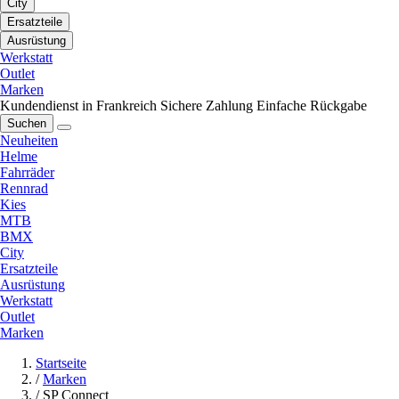
City
Ersatzteile
Ausrüstung
Werkstatt
Outlet
Marken
Kundendienst in Frankreich
Sichere Zahlung
Einfache Rückgabe
Suchen
Neuheiten
Helme
Fahrräder
Rennrad
Kies
MTB
BMX
City
Ersatzteile
Ausrüstung
Werkstatt
Outlet
Marken
Startseite
/
Marken
/
SP Connect