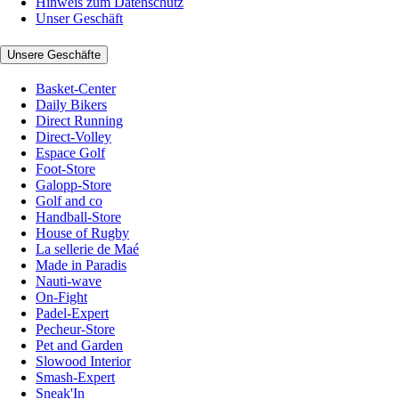
Hinweis zum Datenschutz
Unser Geschäft
Unsere Geschäfte
Basket-Center
Daily Bikers
Direct Running
Direct-Volley
Espace Golf
Foot-Store
Galopp-Store
Golf and co
Handball-Store
House of Rugby
La sellerie de Maé
Made in Paradis
Nauti-wave
On-Fight
Padel-Expert
Pecheur-Store
Pet and Garden
Slowood Interior
Smash-Expert
Sneak'In