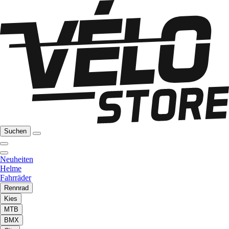
Suchen
Neuheiten
Helme
Fahrräder
Rennrad
Kies
MTB
BMX