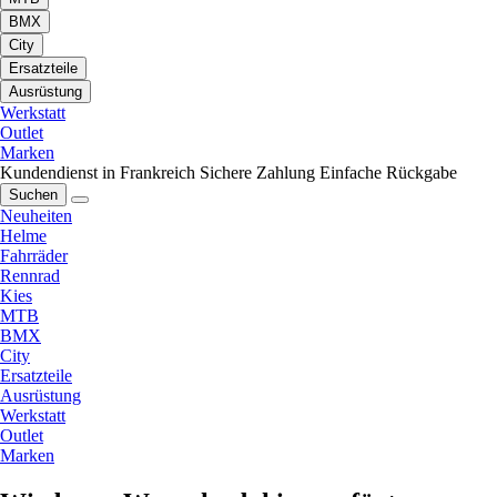
BMX
City
Ersatzteile
Ausrüstung
Werkstatt
Outlet
Marken
Kundendienst in Frankreich
Sichere Zahlung
Einfache Rückgabe
Suchen
Neuheiten
Helme
Fahrräder
Rennrad
Kies
MTB
BMX
City
Ersatzteile
Ausrüstung
Werkstatt
Outlet
Marken