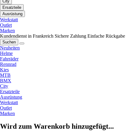
City
Ersatzteile
Ausrüstung
Werkstatt
Outlet
Marken
Kundendienst in Frankreich
Sichere Zahlung
Einfache Rückgabe
Suchen
Neuheiten
Helme
Fahrräder
Rennrad
Kies
MTB
BMX
City
Ersatzteile
Ausrüstung
Werkstatt
Outlet
Marken
Wird zum Warenkorb hinzugefügt...