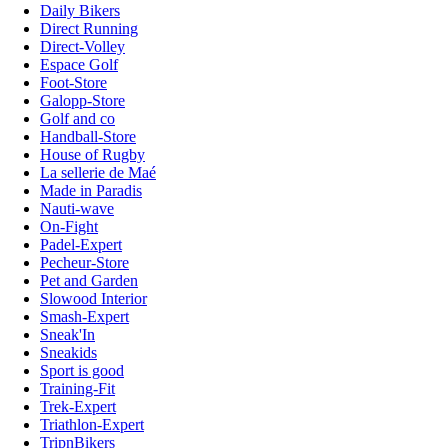
Daily Bikers
Direct Running
Direct-Volley
Espace Golf
Foot-Store
Galopp-Store
Golf and co
Handball-Store
House of Rugby
La sellerie de Maé
Made in Paradis
Nauti-wave
On-Fight
Padel-Expert
Pecheur-Store
Pet and Garden
Slowood Interior
Smash-Expert
Sneak'In
Sneakids
Sport is good
Training-Fit
Trek-Expert
Triathlon-Expert
TripnBikers