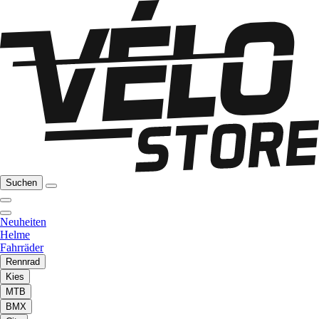
Suchen
Neuheiten
Helme
Fahrräder
Rennrad
Kies
MTB
BMX