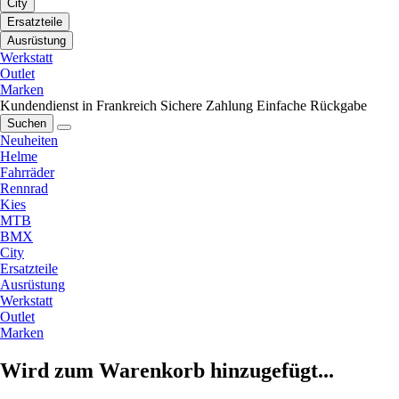
City
Ersatzteile
Ausrüstung
Werkstatt
Outlet
Marken
Kundendienst in Frankreich
Sichere Zahlung
Einfache Rückgabe
Suchen
Neuheiten
Helme
Fahrräder
Rennrad
Kies
MTB
BMX
City
Ersatzteile
Ausrüstung
Werkstatt
Outlet
Marken
Wird zum Warenkorb hinzugefügt...