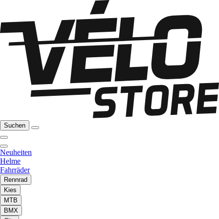
Suchen
Neuheiten
Helme
Fahrräder
Rennrad
Kies
MTB
BMX