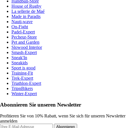
Handball-Store
House of Rugby
La sellerie de Maé
Made in Paradis
Nauti-wave
On-Fight
Padel-Expert
Pecheur-Store
Pet and Garden
Slowood Interior
Smash-Expert
Sneak'In
Sneakids
Sport is good
Training-Fit
Trek-Expert
Triathlon-Expert
TripnBikers
Winter-Expert
Abonnieren Sie unseren Newsletter
Profitieren Sie von 10% Rabatt, wenn Sie sich für unseren Newsletter
anmelden
Abonnieren