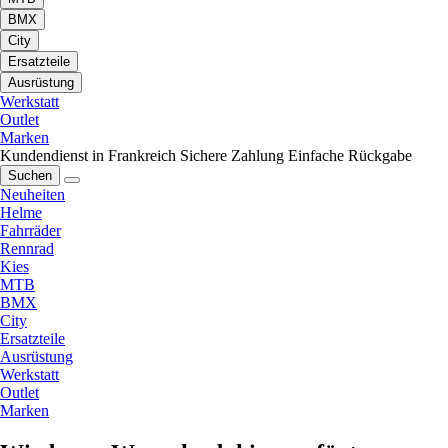
BMX
City
Ersatzteile
Ausrüstung
Werkstatt
Outlet
Marken
Kundendienst in Frankreich
Sichere Zahlung
Einfache Rückgabe
Suchen
Neuheiten
Helme
Fahrräder
Rennrad
Kies
MTB
BMX
City
Ersatzteile
Ausrüstung
Werkstatt
Outlet
Marken